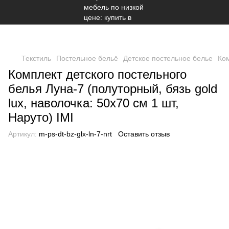
Текстиль
Постельное бельё
Детское постельное белье
Ком
Комплект детского постельного
белья Луна-7 (полуторный, бязь gold
lux, наволочка: 50х70 см 1 шт,
Наруто) IMI
Артикул:
m-ps-dt-bz-glx-ln-7-nrt
Оставить отзыв