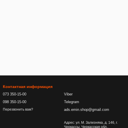
Контактная информация
073 350-15-00
Viber
098 350-15-00
Telegram
ads.emin.shop@gmail.com
Перезвонить вам?
Адрес: ул. М. Зализняка, д. 146, г.
Черкассы, Черкасская обл.,