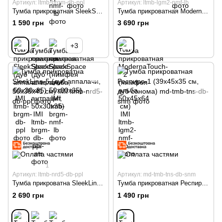
Артикул: ltmb-brgm-db-ppl
Артикул: ltmb-lgm2-nmf-lb
Тумба прикроватная SleekSpace (дуб аппалачи, 50x30x35) IMI
Тумба прикроватная ModernaTouch-2 (нимфея альба, 50x45x64 см) IMI
1 590 грн
3 690 грн
+3
1
Артикул: ltmb-nrd5-db-ppl
Артикул: md-tmb-tns-db-snm
Тумба прикроватна SleekLine-5 (дуб аппалачи, 50x38x41 см) IMI
Тумба прикроватная Респиро-1 (39х45х35 см, дуб сонома)
2 690 грн
1 490 грн