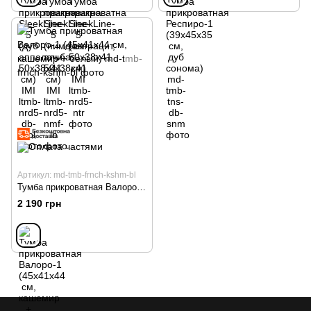
Артикул: md-tmb-frnch-kshm-bl
Тумба прикроватная Валоро-1 (45х41х44 см, кашемир + белый)
2 190 грн