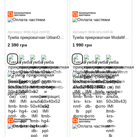
Артикул: ltmb-hg4-nmf-lb
Артикул: ltmb-krs-nmf-lb
Тумба прикроватная UrbanOak-4 (нимфея альба, 50x40x52 см) IMI
Тумба прикроватная ModaWave (нимфея альба, 45х32х43) IMI
2 390 грн
1 990 грн