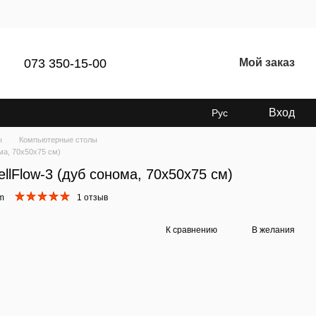
073 350-15-00
Мой заказ
Вход
Рус
ы
Компьютерные столы
ма, 70х50х75 см)
llFlow-3 (дуб сонома, 70х50х75 см)
nm
1 отзыв
К сравнению
В желания