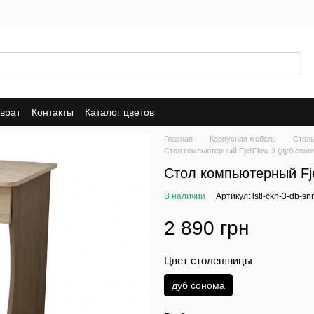
врат
Контакты
Каталог цветов
Главная
Корпусная мебель
Стол
Стол компьютерный FjellFlow-3 (дуб соно
Стол компьютерный Fje
В наличии
Артикул: lstl-ckn-3-db-s
2 890 грн
Цвет столешницы
дуб сонома