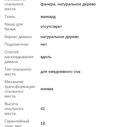
спального
фанера, натуральное дерево
места
Ткань
жаккард
Ниша для
отсутствует
белья
Каркас дивана
натуральное дерево
Подлокотник
нет
Способ
раскладывания
вдоль
дивана
Тип спального
для ежедневного сна
места
Механизм
трансформации
книжка
спального
места
Высота
спального
41
места
Гарантийный
18
срок, мес.