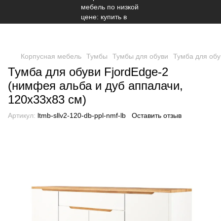
Корпусная мебель
Тумбы
Тумбы для обуви
Тумба для обу
Тумба для обуви FjordEdge-2
(нимфея альба и дуб аппалачи,
120х33х83 см)
Артикул:
ltmb-sllv2-120-db-ppl-nmf-lb
Оставить отзыв