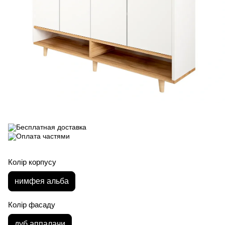
Колір корпусу
нимфея альба
Колір фасаду
дуб аппалачи