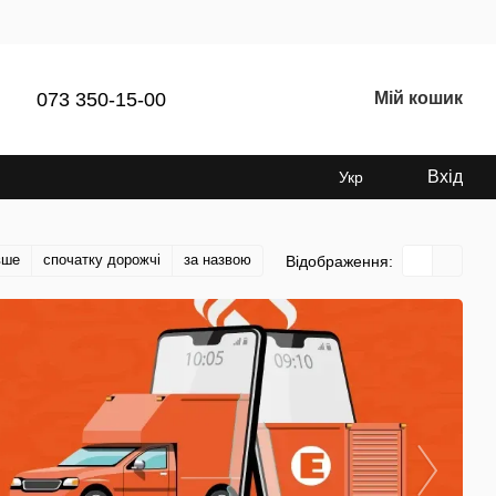
073 350-15-00
Мій кошик
Вхід
Укр
вше
спочатку дорожчі
за назвою
Відображення: