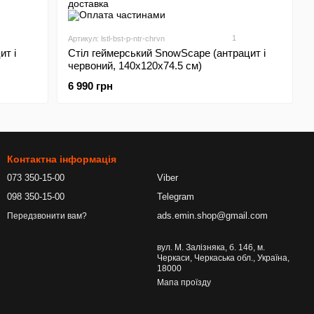
1
Артикул: lstl-bst-p-ntr-chrvn
ит і
Стіл геймерський SnowScape (антрацит і
червоний, 140х120х74.5 см)
6 990 грн
Контактна інформація
073 350-15-00
Viber
098 350-15-00
Telegram
ads.emin.shop@gmail.com
Передзвонити вам?
вул. М. Залізняка, б. 146, м.
Черкаси, Черкаська обл., Україна,
18000
Мапа проїзду