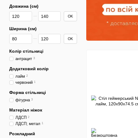
Довжина (см)
Від Довжина (см)
До Довжина (см)
OK
Ширина (см)
Від Ширина (см)
До Ширина (см)
OK
Колір стільниці
антрацит
3
Додатковий колір
лайм
2
червоний
1
Форма стільниці
фігурна
3
Матеріал ніжок
ЛДСП
2
ЛДСП; метал
1
Розкладний