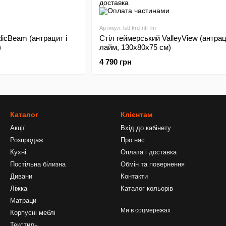
Артикул: lstl-krd-ntr-lm
dicBeam (антрацит і
Стіл геймерський ValleyView (антрац
)
лайм, 130х80х75 см)
4 790 грн
Каталог
Клієнтам
Акції
Вхід до кабінету
Розпродаж
Про нас
Кухні
Оплата і доставка
Постільна білизна
Обмін та повернення
Дивани
Контакти
Ліжка
Каталог кольорів
Матраци
Ми в соцмережах
Корпусні меблі
Текстиль