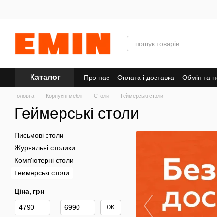
Перейти до основного контенту
Каталог
Про нас
Оплата і доставка
Обмін та 
Головна
Корпусні меблі
Столи
Геймерські столи
Геймерські столи
Письмові столи
Журнальні столики
Комп'ютерні столи
Геймерські столи
Ціна, грн
Від Ціна, грн
До Ціна, грн
OK