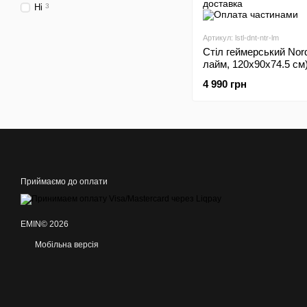
Ні
3
Артикул: lstl-dnt-ntr-lm
Стіл геймерський Nor
лайм, 120х90х74.5 см
4 990 грн
Приймаємо до оплати
EMIN© 2026
Мобільна версія