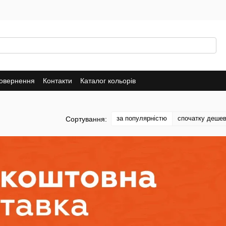
повернення
Контакти
Каталог кольорів
за популярністю
спочатку деше
Сортування: