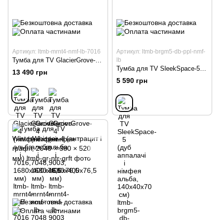
Артикул: ltmb-mrnt4-nmf-lb-7016
Артикул: ltmb-brgm5-db-ppl-nmf-
Тумба для TV GlacierGrove-4 (німфея альба і 7016, 1680х400х76,5 мм)
lb
Тумба для TV SleekSpace-5 (дуб аппалачі і німфея альба, 140х40х70 см)
13 490 грн
5 590 грн