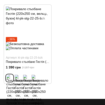
−36%
Артикул: kl-pk-stg-22-25-bzk
Покривало стьобане Гестія (220х250 см, велюр, бузок)
1 390 грн
2 187 грн