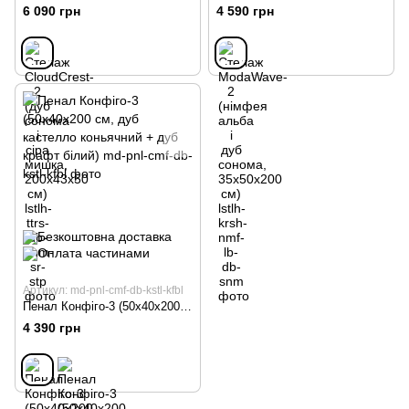
6 090 грн
4 590 грн
Артикул: md-pnl-cmf-db-kstl-kfbl
Пенал Конфіго-3 (50х40х200 см, дуб кастелло коньячний + дуб крафт білий)
4 390 грн