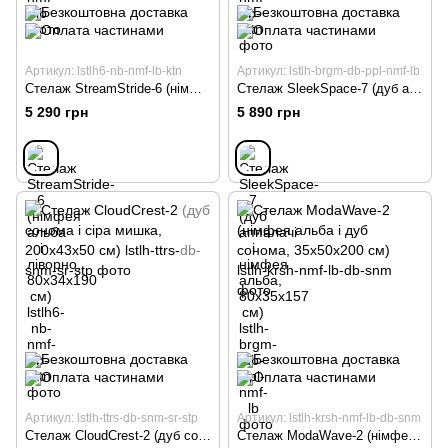
Артикул: lstlh6-nb-nmf-lb-ktn
Артикул: lstlh-brgm-db-ppl-nmf-lb
Стелаж StreamStride-6 (німфея альба і ліворно, 80х34х190 см)
Стелаж SleekSpace-7 (дуб аппалачі і німфея альба, 80х35х157 см)
5 290 грн
5 890 грн
Артикул: lstlh-ttrs-db-snm-sr-stp
Артикул: lstlh-krsh-nmf-lb-db-snm
Стелаж CloudCrest-2 (дуб сонома і сіра мишка, 200х43х50 см)
Стелаж ModaWave-2 (німфея альба і дуб сонома, 35х50х200 см)