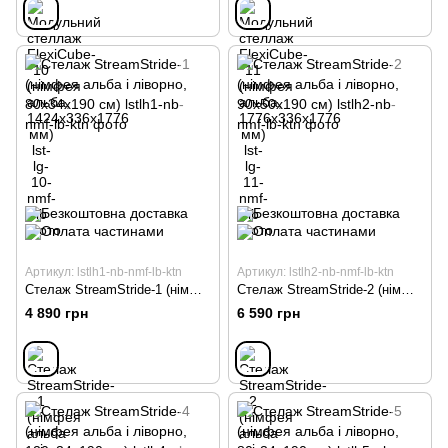
Артикул: lstlh1-nb-nmf-lb-ktn
Артикул: lstlh2-nb-nmf-lb-ktn
Стелаж StreamStride-1 (німфея альба і ліворно, 80х34х190 см)
Стелаж StreamStride-2 (німфея альба і ліворно, 90х50х190 см)
4 890 грн
6 590 грн