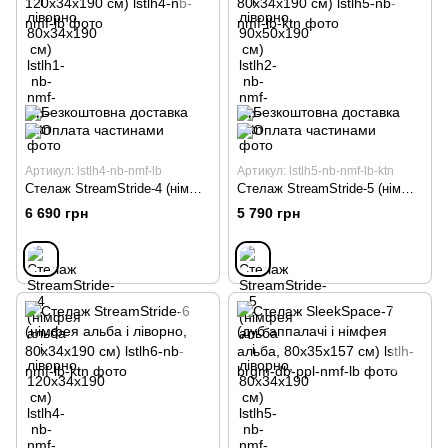
Артикул: lstlh4-nb-nmf-lb
Артикул: lstlh5-nb-nmf-lb-ktn
Стелаж StreamStride-4 (німфея альба і ліворно, 120х34х190 см)
Стелаж StreamStride-5 (німфея альба і ліворно, 80х34х190 см)
6 690 грн
5 790 грн