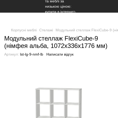
Корпусні меблі
Стелажі
Модульний стеллаж FlexiCube-9 (н
Модульний стеллаж FlexiCube-9
(німфея альба, 1072х336х1776 мм)
Артикул:
lst-lg-9-nmf-lb
Написати відгук