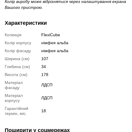
Колір виробу може відрізнятися через налаштування екрана
Вашого пристрою.
Характеристики
Колекція
FlexiCube
Колір корпусу
німфея альба
Колір фасаду
німфея альба
Ширина (см)
107
Глибина (см)
34
Висота (см)
178
Матеріал
ЛДСП
фасаду
Матеріал
ЛДСП
корпусу
Гарантійний
18
термін, міс.
Поширити у соцмережах