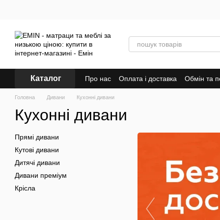
Перейти до основного контенту
Каталог
Про нас
Оплата і доставка
Обмін та 
Головна
Дивани
Кухонні дивани
Кухонні дивани
Прямі дивани
Кутові дивани
Дитячі дивани
Дивани преміум
Крісла