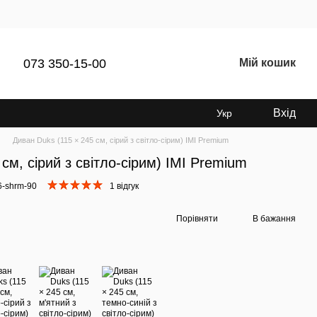
073 350-15-00
Мій кошик
Вхід
Укр
Диван Duks (115 × 245 см, сірий з світло-сірим) IMI Premium
см, сірий з світло-сірим) IMI Premium
96-shrm-90
1 відгук
Порівняти
В бажання