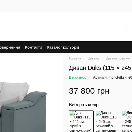
повернення
Контакти
Каталог кольорів
Головна
Дивани
Дивани преміум
Диван Duks (115 × 245 
В наявності
Артикул: mpr-d-dks-ll-
37 800 грн
Виберіть колір