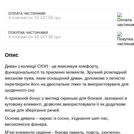
ОПЛАТА ЧАСТИНАМИ
4 платежі по 10 147.50 грн
ПОКУПКА ЧАСТИНАМИ
4 платежі по 10 147.50 грн
Опис
Диван з колекції СІОН - це максимум комфорту,
функціональності та приємних моментів. Зручний розкладний
механізм пума, яким оснащений диван, допоможе з легкістю
перетворити його на двоспальне ліжко та використовувати для
щоденного сну.
А приємний бонус у вигляді скриньки для білизни, захованої в
кутовому елементі, дозволяє використовувати її як додаткове
місце для зберігання речей.
Основа дивана – каркас із сосни, з'єднання шип пас,
високоякісна фанера.
М'які елементи сидіння - букова ламель, повсть, синтепон,