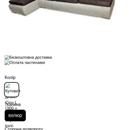
Колір
Тканина
велюр
Сторона розвороту