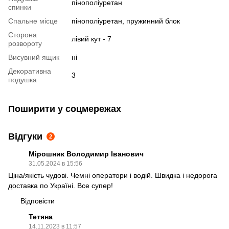
пінополіуретан
спинки
Спальне місце
пінополіуретан, пружинний блок
Сторона
лівий кут - 7
розвороту
Висувний ящик
ні
Декоративна
3
подушка
Поширити у соцмережах
Відгуки
2
Мірошник Володимир Іванович
31.05.2024 в 15:56
Ціна/якість чудові. Чемні оператори і водій. Швидка і недорога
доставка по Україні. Все супер!
Відповісти
Тетяна
14.11.2023 в 11:57