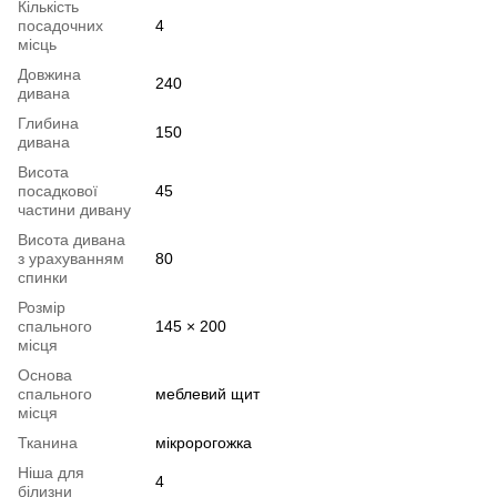
Кількість
посадочних
4
місць
Довжина
240
дивана
Глибина
150
дивана
Висота
посадкової
45
частини дивану
Висота дивана
з урахуванням
80
спинки
Розмір
спального
145 × 200
місця
Основа
спального
меблевий щит
місця
Тканина
мікророгожка
Ніша для
4
білизни