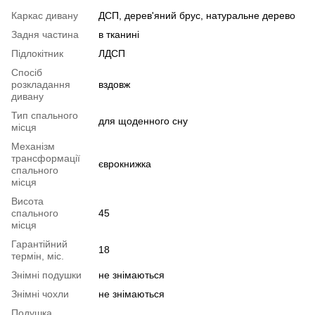
Каркас дивану
ДСП, дерев'яний брус, натуральне дерево
Задня частина
в тканині
Підлокітник
ЛДСП
Спосіб
розкладання
вздовж
дивану
Тип спального
для щоденного сну
місця
Механізм
трансформації
єврокнижка
спального
місця
Висота
спального
45
місця
Гарантійний
18
термін, міс.
Знімні подушки
не знімаються
Знімні чохли
не знімаються
Подушка