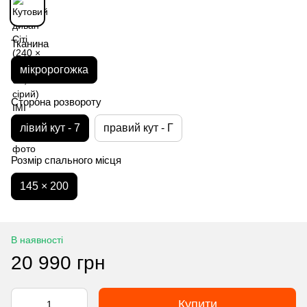
Тканина
мікророгожка
Сторона розвороту
лівий кут - 7
правий кут - Г
Розмір спального місця
145 × 200
В наявності
20 990 грн
Купити