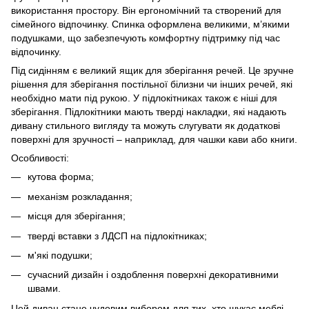
використання простору. Він ергономічний та створений для
сімейного відпочинку. Спинка оформлена великими, м’якими
подушками, що забезпечують комфортну підтримку під час
відпочинку.
Під сидінням є великий ящик для зберігання речей. Це зручне
рішення для зберігання постільної білизни чи інших речей, які
необхідно мати під рукою. У підлокітниках також є ніші для
зберігання. Підлокітники мають тверді накладки, які надають
дивану стильного вигляду та можуть слугувати як додаткові
поверхні для зручності – наприклад, для чашки кави або книги.
Особливості:
кутова форма;
механізм розкладання;
місця для зберігання;
тверді вставки з ЛДСП на підлокітниках;
м'які подушки;
сучасний дизайн і оздоблення поверхні декоративними
швами.
Цей диван стане чудовим вибором для тих, хто шукає меблі,