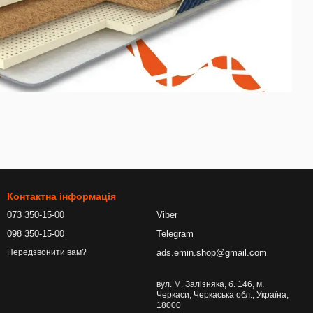
Контактна інформація
073 350-15-00
Viber
098 350-15-00
Telegram
ads.emin.shop@gmail.com
Передзвонити вам?
вул. М. Залізняка, б. 146, м.
Черкаси, Черкаська обл., Україна,
18000