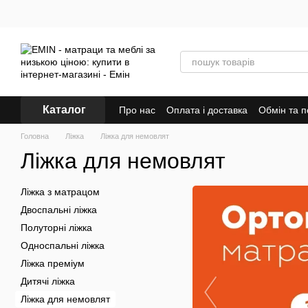
Перейти до основного контенту
Каталог
Про нас
Оплата і доставка
Обмін та 
Головна
Ліжка
Ліжка для немовлят
Ліжка для немовлят
Ліжка з матрацом
Двоспальні ліжка
Полуторні ліжка
Односпальні ліжка
Ліжка преміум
Дитячі ліжка
Ліжка для немовлят