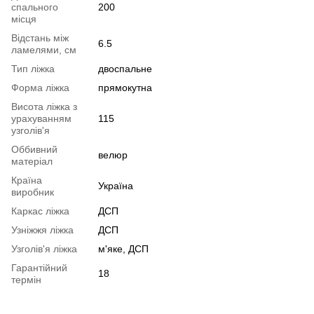
спального
200
місця
Відстань між
6.5
ламелями, см
Тип ліжка
двоспальне
Форма ліжка
прямокутна
Висота ліжка з
урахуванням
115
узголів'я
Оббивний
велюр
матеріал
Країна
Україна
виробник
Каркас ліжка
ДСП
Узніжжя ліжка
ДСП
Узголів'я ліжка
м'яке, ДСП
Гарантійний
18
термін