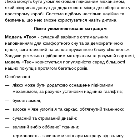
Ліжка можуть бути укомплектовані підйомним механізмом,
який відкриває доступ до додаткового місця для зберігання у
просторому коробі. Система підйому настільки надійна та
безпечна, що нею зможе користуватися навіть дитина.
Ліжко укомплектоване матрацом
Модель «Тео»
- сучасний варіант з оптимальним
наповненням для комфортного сну та за демократичною
ціною, виготовлений на основі пружинного блоку «Боннель».
Завдяки ретельно підібраним матеріалам та розумній вартості,
модель «Тео» користується популярністю серед більшості
наших покупців протягом багатьох років.
Особливості:
ліжко може бути додатково оснащене підйомним
механізмом, за рахунок установки надійних газліфтів;
букові ламелі;
високе м’яке узголів’я та каркас, обтягнутий тканиною;
сучасний та стриманий дизайн;
великий вибір оббивної тканини;
термоповсть - захищає м’які шари матрацу від впливу