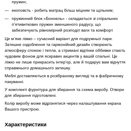
пружин;
екоповсть - робить матрац більш міцним та щільним;
пружинний блок «Боннель» - складається зі спіральних
п'ятивиткових пружин зменшеного радіусу, що
забезпечують рівномірний розподіл ваги та комфорт.
Це м’яке ліжко – сучасний варіант для подружньої пари.
Затишне оздоблення та гармонійний дизайн створюють
атмосферу спокою і тепла, а стримані відтінки оббивки стають
чудовим фоном для яскравих акцентів у вашій спальні. Це
ліжко не лише прикрасить інтер'єр, але й подарує вам відчуття
справжнього домашнього затишку.
Меблі доставляються в розібраному вигляді та в фабричному
пакуванні.
У комплекті фурнітура для збирання та схема виробу. Отвори
для збирання підготовлені.
Колір виробу може відрізнятися через налаштування екрана
Вашого пристрою.
Характеристики