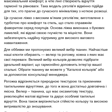
максимальний комфорт, а чіткі лінії створюють відчуття
гармонії та рівноваги. Така модель узголів'я відмінно підійде
для тих, хто прагне до сучасного мінімалізму з ноткою розкоші.
Це сучасне ліжко з високим м’яким узголів’ям, виготовлене з
турботою про комфорт та стиль, що стало справжнім
фаворитом серед покупців. Основа ліжка виконана з букових
ламелей, які відомі своєю гнучкістю та міцністю. Вони
забезпечують надійну підтримку для високого вагового
навантаження.
Для оббивки ми пропонуємо великий вибір тканин. Найчастіше
наші клєнти обирають — велюр та рогожку, кожна з яких має
свої переваги. Великий вибір кольорів дозволяє підібрати
ідеальний варіант, що гармонійно доповнить інтер'єр вашої
спальні. Обрати тканину ви можете у "Каталозі кольорів" або
за допомогою консультації менеджера.
Рогожка відрізняється природною текстурою та приємними
тактильними відчуттями, до того ж вона достатньо довговічна і
якісна. Велюр – тканина, що має оксамитову текстуру,
революційні матові відтінки та дарує особливі тактильні
відчуття. Вона також вирізняється стійкістю кольору та високою
витривалістю до зношування.