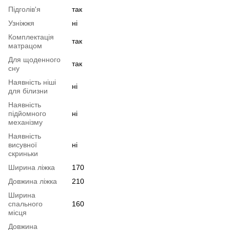
Підголів'я
так
Узніжжя
ні
Комплектація
так
матрацом
Для щоденного
так
сну
Наявність ніші
ні
для білизни
Наявність
підйомного
ні
механізму
Наявність
висувної
ні
скриньки
Ширина ліжка
170
Довжина ліжка
210
Ширина
спального
160
місця
Довжина