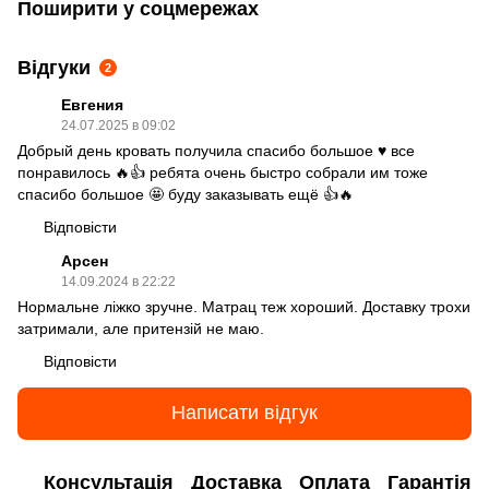
Поширити у соцмережах
Відгуки
2
Евгения
24.07.2025 в 09:02
Добрый день кровать получила спасибо большое ♥️ все
понравилось 🔥👍 ребята очень быстро собрали им тоже
спасибо большое 🤩 буду заказывать ещё 👍🔥
Відповісти
Арсен
14.09.2024 в 22:22
Нормальне ліжко зручне. Матрац теж хороший. Доставку трохи
затримали, але притензій не маю.
Відповісти
Написати відгук
Консультація
Доставка
Оплата
Гарантія