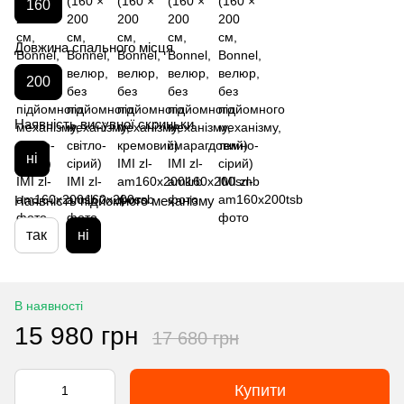
160
Довжина спального місця
200
Наявність висувної скриньки
ні
Наявність підйомного механізму
так
ні
В наявності
15 980 грн
17 680 грн
Купити